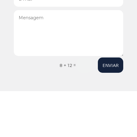
ENVIAR
=
8 + 12
Your content goes here. Edit or remove this text inline
or in the module Content settings. You can also style
every aspect of this content in the module Design
settings and even apply custom CSS to this text in the
module Advanced settings.