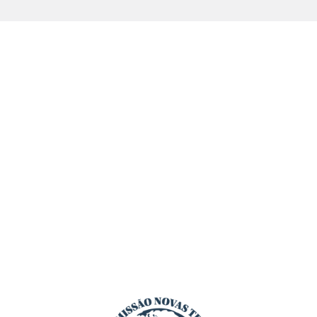
or in the module Content settings. You can also style
every aspect of this content in the module Design
settings and even apply custom CSS to this text in the
module Advanced settings.