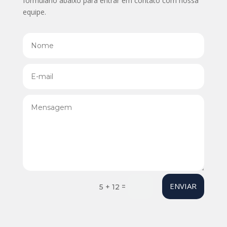
formulário abaixo para entrar em contato com nossa
equipe.
ENVIAR
=
5 + 12
Your content goes here. Edit or remove this text inline
or in the module Content settings. You can also style