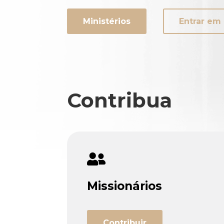
Ministérios
Entrar em
Contribua

Missionários
Contribuir