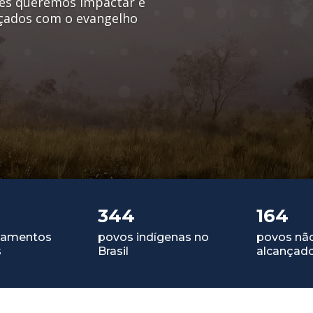
tes queremos impactar e
nçados com o evangelho
344
164
tamentos
povos indígenas no
povos nã
s
Brasil
alcançad