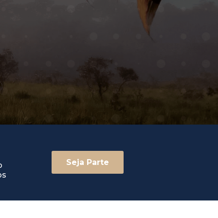
Seja Parte
o
os