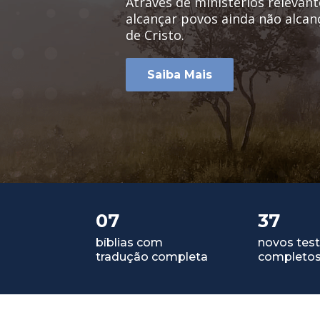
Através de ministérios relevan
alcançar povos ainda não alca
de Cristo.
Saiba Mais
07
37
bíblias com
novos tes
tradução completa
completo